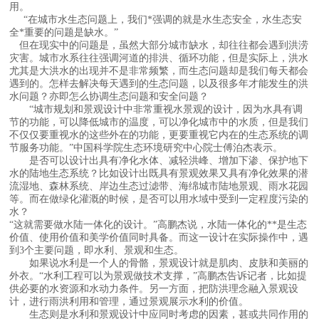
用。
“在城市水生态问题上，我们*强调的就是水生态安全，水生态安
全*重要的问题是缺水。”
但在现实中的问题是，虽然大部分城市缺水，却往往都会遇到洪涝
灾害。城市水系往往强调河道的排洪、循环功能，但是实际上，洪水
尤其是大洪水的出现并不是非常频繁，而生态问题却是我们每天都会
遇到的。怎样去解决每天遇到的生态问题，以及很多年才能发生的洪
水问题？亦即怎么协调生态问题和安全问题？
“城市规划和景观设计中非常重视水景观的设计，因为水具有调
节的功能，可以降低城市的温度，可以净化城市中的水质，但是我们
不仅仅要重视水的这些外在的功能，更要重视它内在的生态系统的调
节服务功能。”中国科学院生态环境研究中心院士傅泊杰表示。
是否可以设计出具有净化水体、减轻洪峰、增加下渗、保护地下
水的陆地生态系统？比如设计出既具有景观效果又具有净化效果的潜
流湿地、森林系统、岸边生态过滤带、海绵城市陆地景观、雨水花园
等。而在做绿化灌溉的时候，是否可以用水域中受到一定程度污染的
水？
“这就需要做水陆一体化的设计。”高鹏杰说，水陆一体化的**是生态
价值、使用价值和美学价值同时具备。而这一设计在实际操作中，遇
到3个主要问题，即水利、景观和生态。
如果说水利是一个人的骨骼，景观设计就是肌肉、皮肤和美丽的
外衣。“水利工程可以为景观做技术支撑，”高鹏杰告诉记者，比如提
供必要的水资源和水动力条件。另一方面，把防洪理念融入景观设
计，进行雨洪利用和管理，通过景观展示水利的价值。
生态则是水利和景观设计中应同时考虑的因素，甚或共同作用的