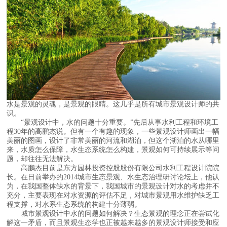
水是景观的灵魂，是景观的眼睛。这几乎是所有城市景观设计师的共
识。
“景观设计中，水的问题十分重要。”先后从事水利工程和环境工
程30年的高鹏杰说。但有一个有趣的现象，一些景观设计师画出一幅
美丽的图画，设计了非常美丽的河流和湖泊，但这个湖泊的水从哪里
来，水质怎么保障，水生态系统怎么构建，景观如何可持续展示等问
题，却往往无法解决。
高鹏杰目前是东方园林投资控股股份有限公司水利工程设计院院
长。在日前举办的2014城市生态景观、水生态治理研讨论坛上，他认
为，在我国整体缺水的背景下，我国城市的景观设计对水的考虑并不
充分，主要表现在对水资源的评估不足，对城市景观用水维护缺乏工
程支撑，对水系生态系统的构建十分薄弱。
城市景观设计中水的问题如何解决？生态景观的理念正在尝试化
解这一矛盾，而且景观生态学也正被越来越多的景观设计师接受和应